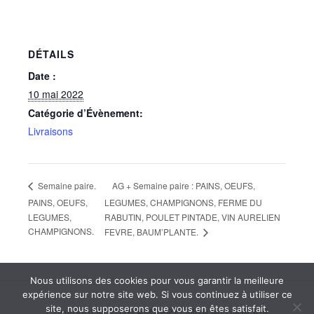
DÉTAILS
Date :
10 mai 2022
Catégorie d’Évènement:
Livraisons
AG + Semaine paire : PAINS, OEUFS,
Semaine paire.
PAINS, OEUFS,
LEGUMES, CHAMPIGNONS, FERME DU
LEGUMES,
RABUTIN, POULET PINTADE, VIN AURELIEN
CHAMPIGNONS.
FEVRE, BAUM’PLANTE.
Nous utilisons des cookies pour vous garantir la meilleure
expérience sur notre site web. Si vous continuez à utiliser ce
site, nous supposerons que vous en êtes satisfait.
Copyright © 2026 AMAPP'i | Mise en page
AIR