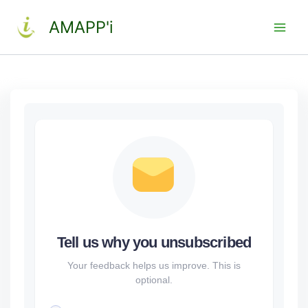
Aller
AMAPP'i
au
contenu
Tell us why you unsubscribed
Your feedback helps us improve. This is
optional.