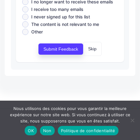
I no longer want to receive these emails
I receive too many emails
I never signed up for this list
The content is not relevant to me
Other
Skip
Submit Feedback
Nous utilisons des cookies pour vous garantir la meilleure
expérience sur notre site web. Si vous continuez à utiliser ce
site, nous supposerons que vous en êtes satisfait.
Copyright © 2026 AMAPP'i | Mise en page
AIR
OK
Non
Politique de confidentialité